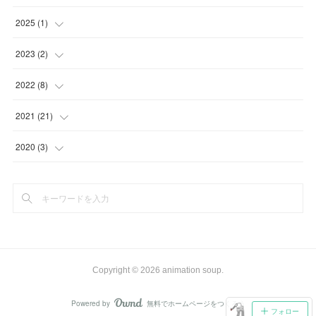
(
1
)
2025
(
1
)
(
2
)
(
1
)
2023
(
2
)
(
1
)
(
1
)
2022
(
8
)
(
1
)
(
1
)
2021
(
21
)
(
1
)
(
10
)
2020
(
3
)
(
1
)
(
4
)
(
1
)
(
2
)
(
2
)
(
2
)
(
2
)
(
2
)
(
1
)
(
1
)
Copyright ©
2026
animation soup
.
(
2
)
Powered by
無料でホームページをつくろう
AmebaOwnd
フォロー