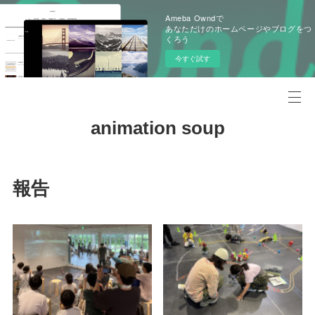
Ameba Owndで
あなただけのホームページやブログをつ
くろう
今すぐ試す
animation soup
報告