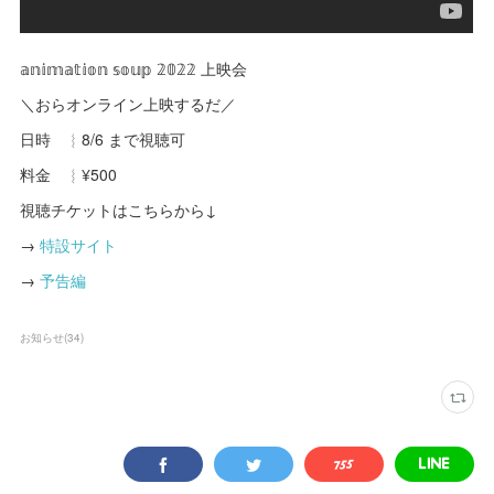
𝕒𝕟𝕚𝕞𝕒𝕥𝕚𝕠𝕟 𝕤𝕠𝕦𝕡 𝟚𝟘𝟚𝟚 上映会
＼おらオンライン上映するだ／
日時 ︴8/6 まで視聴可
料金 ︴¥500
視聴チケットはこちらから↓
→
特設サイト
→
予告編
お知らせ
(
34
)