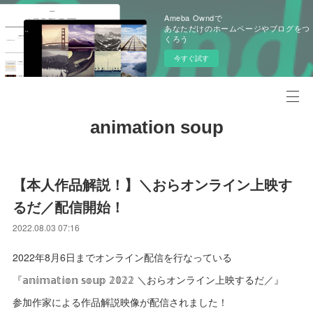
Ameba Owndで
あなただけのホームページやブログをつ
くろう
今すぐ試す
animation soup
【本人作品解説！】＼おらオンライン上映す
るだ／配信開始！
2022.08.03 07:16
2022年8月6日までオンライン配信を行なっている
『𝕒𝕟𝕚𝕞𝕒𝕥𝕚𝕠𝕟 𝕤𝕠𝕦𝕡 𝟚𝟘𝟚𝟚 ＼おらオンライン上映するだ／』
参加作家による作品解説映像が配信されました！