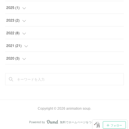
(
1
)
2025
(
1
)
(
2
)
(
1
)
2023
(
2
)
(
1
)
(
1
)
2022
(
8
)
(
1
)
(
1
)
2021
(
21
)
(
1
)
(
10
)
2020
(
3
)
(
1
)
(
4
)
(
1
)
(
2
)
(
2
)
(
2
)
(
2
)
(
2
)
(
1
)
(
1
)
Copyright ©
2026
animation soup
.
(
2
)
Powered by
無料でホームページをつくろう
AmebaOwnd
フォロー